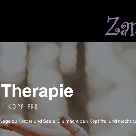
 Therapie
N KOPF FREI
Wege zu Körper und Seele. Sie macht den Kopf frei und macht a