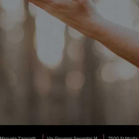
 Manuela Zampatti
Via Giovanni Segantini 14
7500 St.Moritz